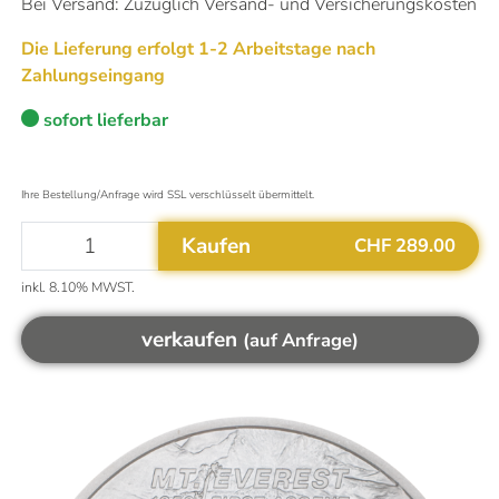
Bei Versand: Zuzüglich Versand- und Versicherungskosten
Die Lieferung erfolgt 1-2 Arbeitstage nach
Aktualisiert um
09:15
Uhr
Zahlungseingang
Das könnte Sie auch interessieren
Mehr Informationen
sofort lieferbar
Warum ist Gold eine gute Investition?
Altgold verkaufen
Goldvreneli kaufen
Ihre Bestellung/Anfrage wird SSL verschlüsselt übermittelt.
Welche Silbermünzen kaufen?
Flexible Goldbarren kaufen
Kaufen
CHF 289.00
inkl. 8.10% MWST.
verkaufen
(auf Anfrage)