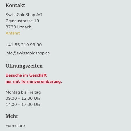
Kontakt
SwissGoldShop AG
Aktualisiert um
04:10
Uhr
Grynaustrasse 19
Das könnte Sie auch interessieren
8730 Uznach
Mehr Informationen
Anfahrt
Warum ist Gold eine gute Investition?
Altgold verkaufen
+41 55 210 99 90
Goldvreneli kaufen
info@swissgoldshop.ch
Welche Silbermünzen kaufen?
Flexible Goldbarren kaufen
Öffnungszeiten
Besuche im Geschäft
nur mit Terminvereinbarung
.
Montag bis Freitag
09.00 – 12.00 Uhr
14.00 – 17.00 Uhr
Mehr
Formulare