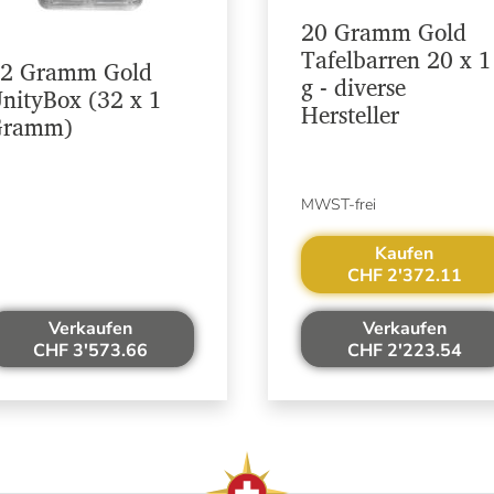
20 Gramm Gold
Tafelbarren 20 x 1
2 Gramm Gold
g - diverse
nityBox (32 x 1
Hersteller
Gramm)
MWST-frei
Kaufen
CHF 2'372.11
Verkaufen
Verkaufen
CHF 3'573.66
CHF 2'223.54