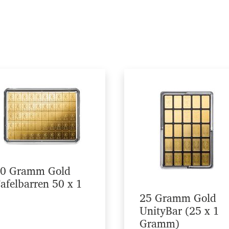
Unser Kompass weist Ihnen gerne den Weg.
Mehr Informationen
Das könnte Sie auch interessieren
Warum ist Gold eine gute Investition?
Altgold verkaufen
Goldvreneli kaufen
Welche Silbermünzen kaufen?
Flexible Goldbarren kaufen
0 Gramm Gold
afelbarren 50 x 1
25 Gramm Gold
UnityBar (25 x 1
Gramm)