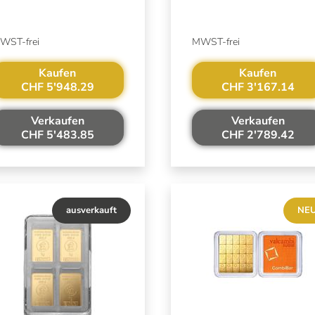
WST-frei
MWST-frei
Kaufen
Kaufen
CHF 5'948.29
CHF 3'167.14
Verkaufen
Verkaufen
CHF 5'483.85
CHF 2'789.42
ausverkauft
NE