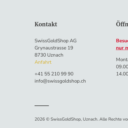
Kontakt
Öff
SwissGoldShop AG
Besu
Grynaustrasse 19
nur 
8730 Uznach
Monta
Anfahrt
09.00
+41 55 210 99 90
14.00
info@swissgoldshop.ch
2026 © SwissGoldShop, Uznach
.
Alle Rechte vo