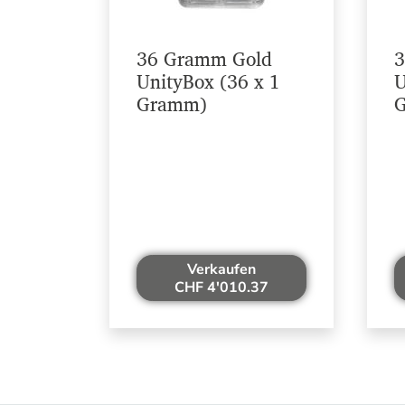
36 Gramm Gold
3
UnityBox (36 x 1
U
Gramm)
Verkaufen
CHF 4'010.37