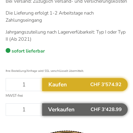
Bei Versand: Zuzüglich Versand- und Versicherungskosten
Die Lieferung erfolgt 1-2 Arbeitstage nach
Aktualisiert um
12:50
Uhr
Zahlungseingang
Das könnte Sie auch interessieren
Mehr Informationen
Jahrgangszuteilung nach Lagerverfübarkeit: Typ I oder Typ
Warum ist Gold eine gute Investition?
II (Ab 2021)
Altgold verkaufen
Goldvreneli kaufen
sofort lieferbar
Welche Silbermünzen kaufen?
Flexible Goldbarren kaufen
Ihre Bestellung/Anfrage wird SSL verschlüsselt übermittelt.
Kaufen
CHF 3'574.92
MWST-frei
Verkaufen
CHF 3'428.99