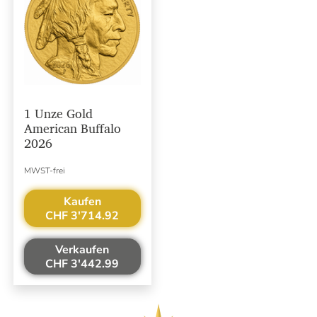
1 Unze Gold
American Buffalo
2026
MWST-frei
Kaufen
CHF 3'714.92
Verkaufen
CHF 3'442.99