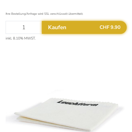
Ihre Bestellung/Anfrage wird SSL verschlüsselt übermittelt.
Aktualisiert um
12:01
Uhr
Das könnte Sie auch interessieren
Kaufen
CHF 9.90
Mehr Informationen
Warum ist Gold eine gute Investition?
inkl. 8.10% MWST.
Altgold verkaufen
Goldvreneli kaufen
Welche Silbermünzen kaufen?
Flexible Goldbarren kaufen