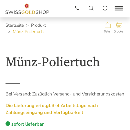
Gold
Neuheiten
Startseite
Produkt
Münz-Poliertuch
Silber
Teilen
Drucken
Edelmetallkurse
Informationen
Platinmetalle
Edelmetallkurse
Münz-Poliertuch
Newsletter
Altgold verkaufen
Kontakt
Preisanpassung alle 5 Minuten.
Preisliste
Immer aktuell mit unseren
Login
Edelmetallkursen pro KG in
Schweizer Franken (CHF)
Warenkorb
Bei Versand: Zuzüglich Versand- und Versicherungskosten
GOLD
Ankaufskorb
112'695.50
Die Lieferung erfolgt 3-4 Arbeitstage nach
SILBER
Nach was suchen Sie?
1'650.14
Zahlungseingang und Verfügbarkeit
Unser Kompass weist Ihnen gerne den Weg.
PLATIN
45'376.87
sofort lieferbar