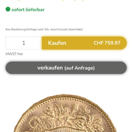
sofort lieferbar
Aktualisiert um
03:50
Uhr
Das könnte Sie auch interessieren
Ihre Bestellung/Anfrage wird SSL verschlüsselt übermittelt.
Mehr Informationen
Warum ist Gold eine gute Investition?
Altgold verkaufen
Kaufen
CHF 759.97
Goldvreneli kaufen
MWST-frei
Welche Silbermünzen kaufen?
Flexible Goldbarren kaufen
verkaufen
(auf Anfrage)