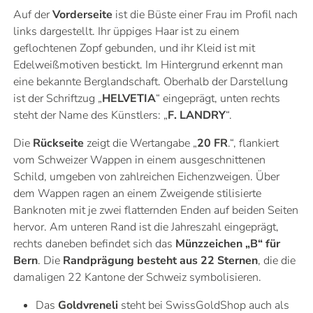
Auf der
Vorderseite
ist die Büste einer Frau im Profil nach
links dargestellt. Ihr üppiges Haar ist zu einem
geflochtenen Zopf gebunden, und ihr Kleid ist mit
Edelweißmotiven bestickt. Im Hintergrund erkennt man
eine bekannte Berglandschaft. Oberhalb der Darstellung
ist der Schriftzug „
HELVETIA
“ eingeprägt, unten rechts
steht der Name des Künstlers: „
F. LANDRY
“.
Die
Rückseite
zeigt die Wertangabe „
20 FR
.“, flankiert
vom Schweizer Wappen in einem ausgeschnittenen
Schild, umgeben von zahlreichen Eichenzweigen. Über
dem Wappen ragen an einem Zweigende stilisierte
Banknoten mit je zwei flatternden Enden auf beiden Seiten
hervor. Am unteren Rand ist die Jahreszahl eingeprägt,
rechts daneben befindet sich das
Münzzeichen „B“ für
Bern
. Die
Randprägung besteht aus 22 Sternen
, die die
damaligen 22 Kantone der Schweiz symbolisieren.
Das
Goldvreneli
steht bei SwissGoldShop auch als