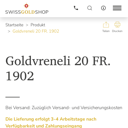
Gold
Neuheiten
Startseite
Produkt
Goldvreneli 20 FR. 1902
Silber
Teilen
Drucken
Edelmetallkurse
Informationen
Platinmetalle
Edelmetallkurse
Goldvreneli 20 FR.
Newsletter
Altgold verkaufen
Kontakt
Preisanpassung alle 5 Minuten.
Preisliste
1902
Immer aktuell mit unseren
Login
Edelmetallkursen pro KG in
Schweizer Franken (CHF)
Warenkorb
GOLD
Ankaufskorb
112'695.50
SILBER
Nach was suchen Sie?
Bei Versand: Zuzüglich Versand- und Versicherungskosten
1'650.14
Unser Kompass weist Ihnen gerne den Weg.
PLATIN
Die Lieferung erfolgt 3-4 Arbeitstage nach
45'376.87
Verfügbarkeit und Zahlungseingang