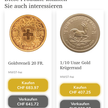
Sie auch interessieren
1/10 Unze Gold
Goldvreneli 20 FR.
Krügerrand
MWST-frei
MWST-frei
Kaufen
Kaufen
CHF 683.97
CHF 407.25
Verkaufen
Verkaufen
CHF 641.72