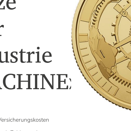
ze
Unser Kompass weist Ihnen gerne den Weg.
r
Mehr Informationen
strie
Das könnte Sie auch interessieren
Warum ist Gold eine gute Investition?
Altgold verkaufen
CHINE»
Goldvreneli kaufen
Welche Silbermünzen kaufen?
Flexible Goldbarren kaufen
Versicherungskosten