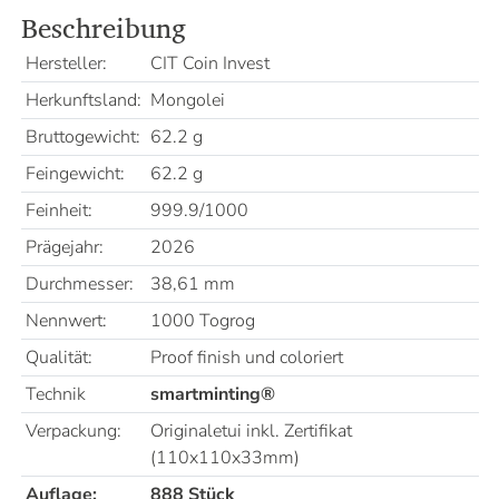
Beschreibung
Hersteller:
CIT Coin Invest
Herkunftsland:
Mongolei
Bruttogewicht:
62.2 g
Feingewicht:
62.2 g
Feinheit:
999.9/1000
Prägejahr:
2026
Durchmesser:
38,61 mm
Nennwert:
1000 Togrog
Qualität:
Proof finish und coloriert
Technik
smartminting®
Verpackung:
Originaletui inkl. Zertifikat
(110x110x33mm)
Auflage:
888 Stück