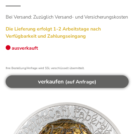
Aktualisiert um
10:00
Uhr
Bei Versand: Zuzüglich Versand- und Versicherungskosten
Das könnte Sie auch interessieren
Die Lieferung erfolgt 1-2 Arbeitstage nach
Mehr Informationen
Warum ist Gold eine gute Investition?
Verfügbarkeit und Zahlungseingang
Altgold verkaufen
ausverkauft
Goldvreneli kaufen
Welche Silbermünzen kaufen?
Flexible Goldbarren kaufen
Ihre Bestellung/Anfrage wird SSL verschlüsselt übermittelt.
verkaufen
(auf Anfrage)