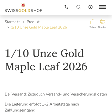
Gold
Neuheiten
Startseite
Produkt
1/10 Unze Gold Maple Leaf 2026
Silber
Teilen
Drucken
Edelmetallkurse
Informationen
Platinmetalle
Edelmetallkurse
1/10 Unze Gold
Newsletter
Altgold verkaufen
Kontakt
Preisanpassung alle 5 Minuten.
Preisliste
Maple Leaf 2026
Immer aktuell mit unseren
Login
Edelmetallkursen pro KG in
Schweizer Franken (CHF)
Warenkorb
GOLD
Ankaufskorb
112'695.50
SILBER
Nach was suchen Sie?
Bei Versand: Zuzüglich Versand- und Versicherungskosten
1'650.14
Unser Kompass weist Ihnen gerne den Weg.
PLATIN
Die Lieferung erfolgt 1-2 Arbeitstage nach
45'376.87
Zahlungseingang