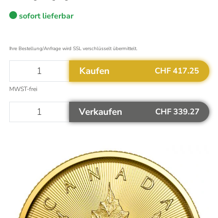
sofort lieferbar
Aktualisiert um
16:35
Uhr
Das könnte Sie auch interessieren
Ihre Bestellung/Anfrage wird SSL verschlüsselt übermittelt.
Mehr Informationen
Warum ist Gold eine gute Investition?
Altgold verkaufen
Kaufen
CHF 417.25
Goldvreneli kaufen
MWST-frei
Welche Silbermünzen kaufen?
Flexible Goldbarren kaufen
Verkaufen
CHF 339.27