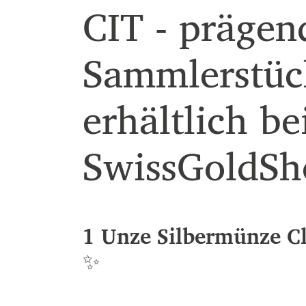
CIT - prägen
Sammlerstück
erhältlich be
SwissGoldSh
1 Unze Silbermünze Cl
✨