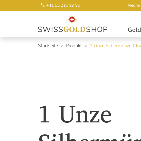
+41 55 210 99 90
Neuhei
Gold
Startseite
Produkt
1 Unze Silbermünze Clov
1 Unze