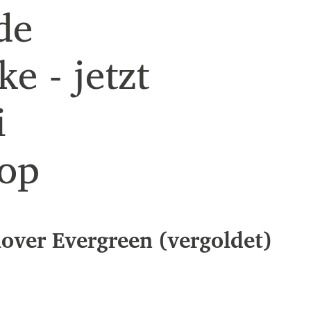
de
e - jetzt
i
op
over Evergreen (vergoldet)