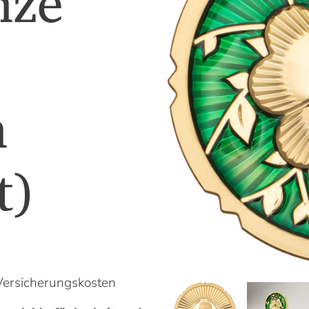
nze
Unser Kompass weist Ihnen gerne den Weg.
Mehr Informationen
n
Das könnte Sie auch interessieren
Warum ist Gold eine gute Investition?
Altgold verkaufen
t)
Goldvreneli kaufen
Welche Silbermünzen kaufen?
Flexible Goldbarren kaufen
Versicherungskosten