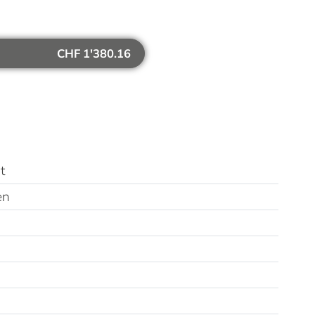
CHF 1'380.16
t
en