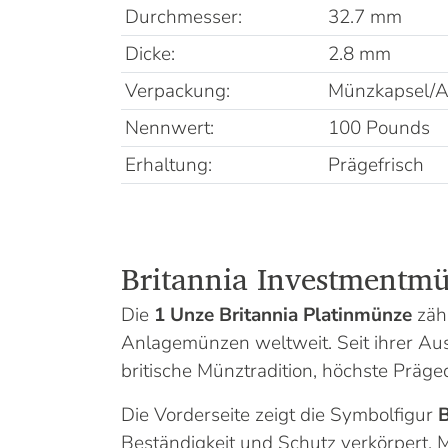
Durchmesser:
32.7 mm
Dicke:
2.8 mm
Verpackung:
Münzkapsel/Ab
Nennwert:
100 Pounds
Erhaltung:
Prägefrisch
Britannia Investmentm
Die
1 Unze Britannia Platinmünze
zähl
Anlagemünzen weltweit. Seit ihrer Aus
britische Münztradition, höchste Prägeq
Die Vorderseite zeigt die Symbolfigur
B
Beständigkeit und Schutz verkörpert. 