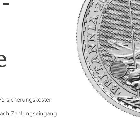
-
Unser Kompass weist Ihnen gerne den Weg.
Mehr Informationen
e
Das könnte Sie auch interessieren
Warum ist Gold eine gute Investition?
Altgold verkaufen
Goldvreneli kaufen
Welche Silbermünzen kaufen?
Flexible Goldbarren kaufen
Versicherungskosten
 nach Zahlungseingang