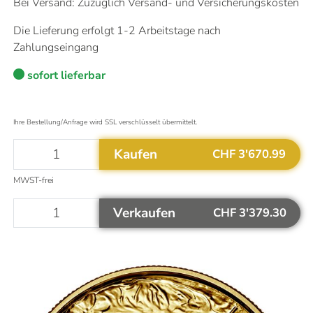
Bei Versand: Zuzüglich Versand- und Versicherungskosten
Die Lieferung erfolgt 1-2 Arbeitstage nach
Aktualisiert um
00:01
Uhr
Zahlungseingang
Das könnte Sie auch interessieren
Mehr Informationen
sofort lieferbar
Warum ist Gold eine gute Investition?
Altgold verkaufen
Goldvreneli kaufen
Ihre Bestellung/Anfrage wird SSL verschlüsselt übermittelt.
Welche Silbermünzen kaufen?
Flexible Goldbarren kaufen
Kaufen
CHF 3'670.99
MWST-frei
Verkaufen
CHF 3'379.30