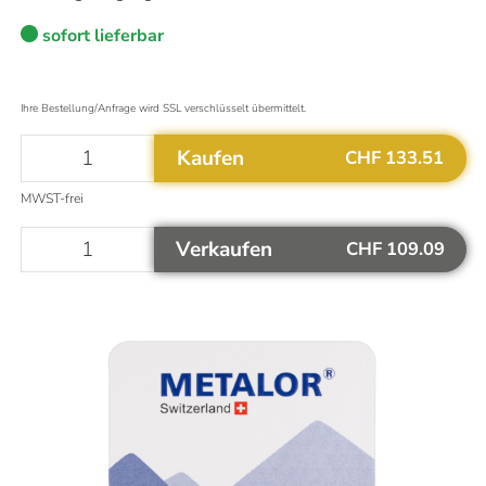
sofort lieferbar
Aktualisiert um
23:50
Uhr
Das könnte Sie auch interessieren
Ihre Bestellung/Anfrage wird SSL verschlüsselt übermittelt.
Mehr Informationen
Warum ist Gold eine gute Investition?
Altgold verkaufen
Kaufen
CHF 133.51
Goldvreneli kaufen
MWST-frei
Welche Silbermünzen kaufen?
Flexible Goldbarren kaufen
Verkaufen
CHF 109.09