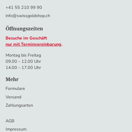
+41 55 210 99 90
Aktualisiert um
09:15
Uhr
info@swissgoldshop.ch
Das könnte Sie auch interessieren
Öffnungszeiten
Mehr Informationen
Warum ist Gold eine gute Investition?
Besuche im Geschäft
Altgold verkaufen
nur mit Terminvereinbarung
.
Goldvreneli kaufen
Montag bis Freitag
Welche Silbermünzen kaufen?
09.00 – 12.00 Uhr
Flexible Goldbarren kaufen
14.00 – 17.00 Uhr
Mehr
Formulare
Versand
Zahlungsarten
AGB
Impressum